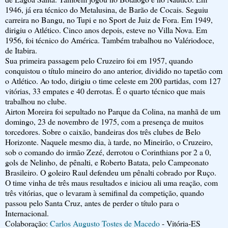
1946, já era técnico do Metalusina, de Barão de Cocais. Seguiu
carreira no Bangu, no Tupi e no Sport de Juiz de Fora. Em 1949,
dirigiu o Atlético. Cinco anos depois, esteve no Villa Nova. Em
1956, foi técnico do América. Também trabalhou no Valériodoce,
de Itabira.
Sua primeira passagem pelo Cruzeiro foi em 1957, quando
conquistou o título mineiro do ano anterior, dividido no tapetão com
o Atlético. Ao todo, dirigiu o time celeste em 200 partidas, com 127
vitórias, 33 empates e 40 derrotas. É o quarto técnico que mais
trabalhou no clube.
Airton Moreira foi sepultado no Parque da Colina, na manhã de um
domingo, 23 de novembro de 1975, com a presença de muitos
torcedores. Sobre o caixão, bandeiras dos três clubes de Belo
Horizonte. Naquele mesmo dia, à tarde, no Mineirão, o Cruzeiro,
sob o comando do irmão Zezé, derrotou o Corinthians por 2 a 0,
gols de Nelinho, de pênalti, e Roberto Batata, pelo Campeonato
Brasileiro. O goleiro Raul defendeu um pênalti cobrado por Ruço.
O time vinha de três maus resultados e iniciou ali uma reação, com
três vitórias, que o levaram à semifinal da competição, quando
passou pelo Santa Cruz, antes de perder o título para o
Internacional.
Colaboração:
Carlos Augusto Tostes de Macedo
- Vitória-ES