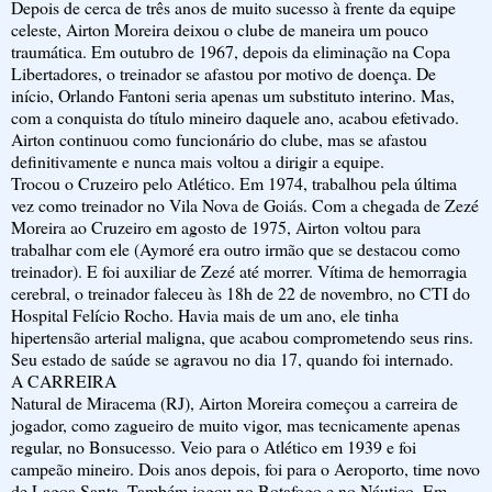
Depois de cerca de três anos de muito sucesso à frente da equipe
celeste, Airton Moreira deixou o clube de maneira um pouco
traumática. Em outubro de 1967, depois da eliminação na Copa
Libertadores, o treinador se afastou por motivo de doença. De
início, Orlando Fantoni seria apenas um substituto interino. Mas,
com a conquista do título mineiro daquele ano, acabou efetivado.
Airton continuou como funcionário do clube, mas se afastou
definitivamente e nunca mais voltou a dirigir a equipe.
Trocou o Cruzeiro pelo Atlético. Em 1974, trabalhou pela última
vez como treinador no Vila Nova de Goiás. Com a chegada de Zezé
Moreira ao Cruzeiro em agosto de 1975, Airton voltou para
trabalhar com ele (Aymoré era outro irmão que se destacou como
treinador). E foi auxiliar de Zezé até morrer. Vítima de hemorragia
cerebral, o treinador faleceu às 18h de 22 de novembro, no CTI do
Hospital Felício Rocho. Havia mais de um ano, ele tinha
hipertensão arterial maligna, que acabou comprometendo seus rins.
Seu estado de saúde se agravou no dia 17, quando foi internado.
A CARREIRA
Natural de Miracema (RJ), Airton Moreira começou a carreira de
jogador, como zagueiro de muito vigor, mas tecnicamente apenas
regular, no Bonsucesso. Veio para o Atlético em 1939 e foi
campeão mineiro. Dois anos depois, foi para o Aeroporto, time novo
de Lagoa Santa. Também jogou no Botafogo e no Náutico. Em