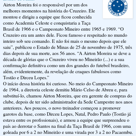
Airton Moreira foi o responsável por um dos
melhores momentos na história do Cruzeiro. Ele
montou e dirigiu a equipe que ficou conhecida
como Academia Celeste e conquistaria a Taça
Brasil de 1966 e o Campeonato Mineiro entre 1965 e 1969. “O
Cruzeiro era um antes dele. Ficou famoso e respeitado no mundo
inteiro sob seu comando. E não foi mais o mesmo depois que ele
saiu”, publicou o Estado de Minas de 25 de novembro de 1975, três
dias depois de sua morte, aos 56 anos. “A Airton Moreira se deve a
década de glórias que o Cruzeiro viveu no Mineirão (...) e a sua
confirmação definitiva como um dos grandes do futebol brasileiro,
além, evidentemente, da revelação de craques fabulosos como
Tostão e Dirceu Lopes.”
O início dessa história foi curioso. No meio do Campeonato Mineiro
de 1964, a diretoria celeste demitiu Mário Celso de Abreu e, para
substituí-lo, chamou Airton Moreira, que era gerente de compras do
clube, depois de ter sido administrador da Sede Campestre nos anos
anteriores. Aos poucos, o novo treinador começou a promover
garotos da base, como Dirceu Lopes, Natal, Pedro Paulo (Tostão já
estava entre os profissionais), e armou a equipe que surpreendeu o
país ao derrotar o Santos na final da Taça Brasil de 1966, com uma
goleada por 6 a 2 no Mineirão e uma virada por 3 a 2 no Pacaembu.